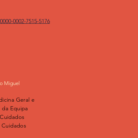
/0000-0002-7515-5176
s
ão Miguel
icina Geral e
l da Equipa
 Cuidados
m Cuidados