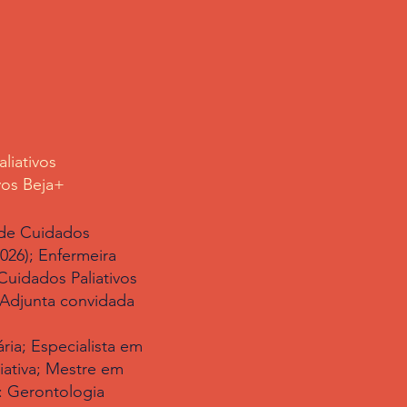
liativos
vos Beja+
 de Cuidados
026); Enfermeira
Cuidados Paliativos
 Adjunta convidada
ia; Especialista em
ativa; Mestre em
: Gerontologia