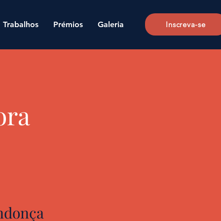
Trabalhos
Prémios
Galeria
Inscreva-se
ora
ndonça